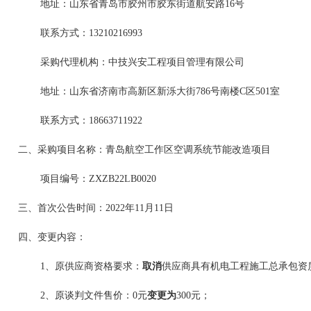
地址：山东省青岛市胶州市胶东街道航安路
16
号
联系方式：
13210216993
采购代理机构：中技兴安工程项目管理有限公司
地址：山东省济南市高新区新泺大街
786
号南楼
C
区
501
室
联系方式：
18663711922
二、采购项目名称：青岛航空工作区空调系统节能改造项目
项目编号：
ZXZB22LB0020
三、首次公告时间：
2022
年
11
月
11
日
四、变更内容：
1
、原供应商资格要求：
取消
供应商具有机电工程施工总承包资
2
、原谈判文件售价：
0
元
变更为
300
元；