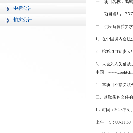
一、项目名称：禹城
中标公告
项目编码：
ZXZ
拍卖公告
二、供应商资质要求
1
、在中国境内合法
2
、拟派项目负责人
3
、未被列入失信被
中国（
www.creditchi
4
、本项目不接受联
三、获取采购文件的
1
．时间：
2023
年
5
月
上午：
9
：
00-11: