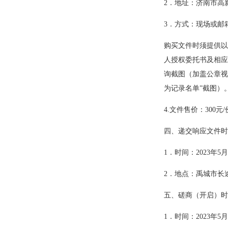
2
．地址：济南市高
3
．方式：现场或邮
购买文件时须提供以
人授权委托书及相应
询截图（加盖公章视
为记录名单”截图）
4.
文件售价：
300
元
/
四、递交响应文件时
1
．时间：
2023
年
5
月
2
．地点：禹城市长
五、磋商（开启）时
1
．时间：
2023
年
5
月